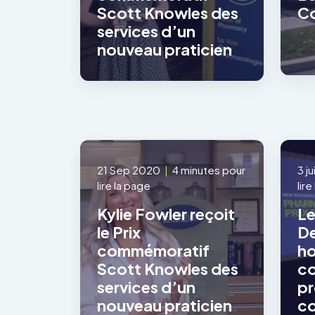
Scott Knowles des
Co
services d’un
nouveau praticien
21 Sep 2020
|
4 minutes pour
3 j
lire la page
lir
Kylie Fowler reçoit
Le
le Prix
De
commémoratif
ho
Scott Knowles des
co
services d’un
pr
nouveau praticien
co