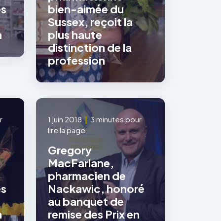
es
bien-aimée du
Sussex, reçoit la
n
plus haute
distinction de la
profession
r
1 juin 2018
|
3 minutes pour
lire la page
s
Gregory
MacFarlane,
pharmacien de
es
Nackawic, honoré
au banquet de
n
remise des Prix en