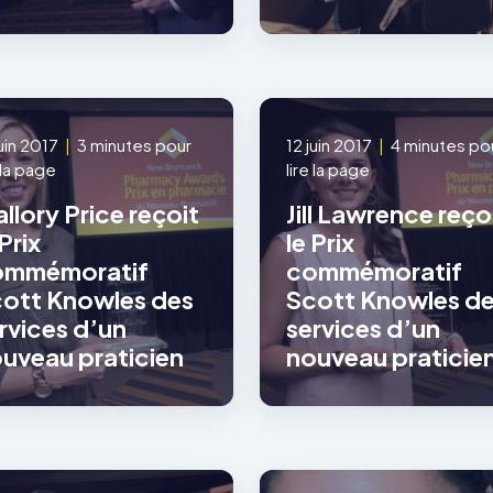
juin 2017
|
3 minutes pour
12 juin 2017
|
4 minutes po
e la page
lire la page
llory Price reçoit
Jill Lawrence reço
 Prix
le Prix
ommémoratif
commémoratif
ott Knowles des
Scott Knowles d
rvices d’un
services d’un
uveau praticien
nouveau praticie