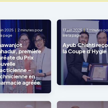
juin 2025
|
2 minutes pour
17 juin 2025
|
3 minutes po
e la page
lire la page
hawanjot
Ayub Chishti reço
hadur, première
la Coupe d'Hygie
uréate du Prix
uvelle
acticienne –
chnicienne en
armacie agréée