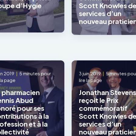
upe d’Hygie
Scott Knowles d
services d’un
nouveau praticie
uin 2019
|
5 minutes pour
3 juin 2019
|
5 minutes pou
e la page
lire la page
 pharmacien
Jonathan Steven
nnis Abud
reçoit le Prix
noré pour ses
commémoratif
ntributions à la
Scott Knowles d
ofession et à la
services d’un
llectivité
nouveau praticie