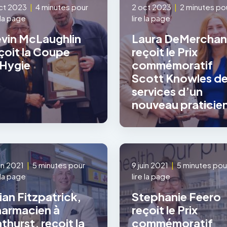
ct 2023
|
4 minutes pour
2 oct 2023
|
2 minutes po
e la page
lire la page
vin McLaughlin
Laura DeMerchan
çoit la Coupe
reçoit le Prix
Hygie
commémoratif
Scott Knowles d
services d’un
nouveau praticie
uin 2021
|
5 minutes pour
9 juin 2021
|
5 minutes pou
e la page
lire la page
ian Fitzpatrick,
Stephanie Feero
armacien à
reçoit le Prix
thurst, reçoit la
commémoratif