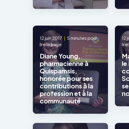
12 juin 2017
|
5 minutes pour
12 
lire la page
lir
Diane Young,
Ma
pharmacienne à
le
Quispamsis,
c
honorée pour ses
Sc
contributions à la
se
profession et à la
no
communauté