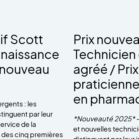
f Scott
Prix nouvea
nnaissance
Technicien
n nouveau
agréé / Pri
praticienne
en pharma
rgents : les
tinguent par leur
*Nouveauté 2025*
ervice de la
et nouvelles technic
s des cinq premières
distinguent par leur 