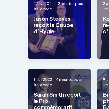
27 avr 2024
|
2 minutes pour
2 o
lire la page
lir
Jason Steeves
Ke
reçoit la Coupe
re
d’Hygie
d’
11 Juil 2022
|
4 minutes pour
9 j
lire la page
lir
Sarah Smith reçoit
Br
le Prix
ph
commémoratif
Ba