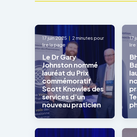
17 juin 2025
|
2 minutes pour
17 
lire la page
lir
Le Dr Gary
B
Johnston nommé
Ba
lauréat du Prix
la
commémoratif
no
Scott Knowles des
pr
services d’un
Te
nouveau praticien
ph