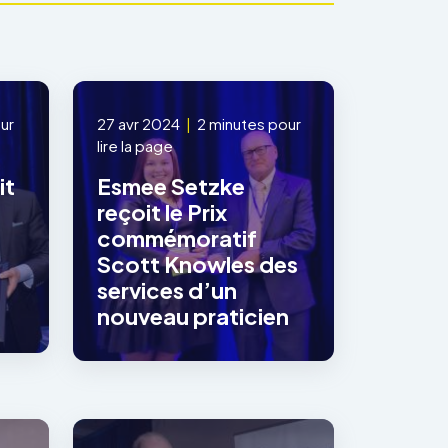
ur
27 avr 2024
|
2 minutes pour
lire la page
it
Esmee Setzke
reçoit le Prix
commémoratif
Scott Knowles des
services d’un
nouveau praticien