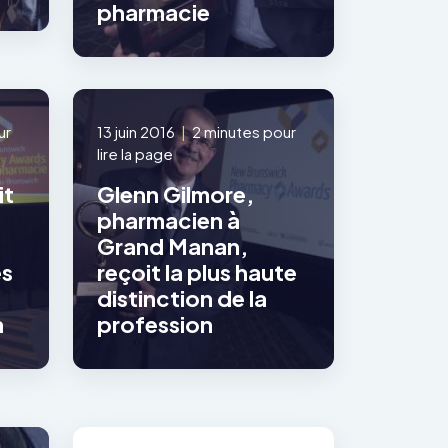
pharmacie
ur
13 juin 2016
|
2 minutes pour
lire la page
it
Glenn Gilmore,
pharmacien à
Grand Manan,
es
reçoit la plus haute
distinction de la
n
profession