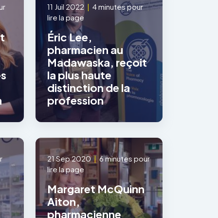
ur
11 Juil 2022
|
4 minutes pour
lire la page
t
Éric Lee,
pharmacien au
Madawaska, reçoit
es
la plus haute
distinction de la
n
profession
r
21 Sep 2020
|
6 minutes pour
lire la page
Margaret McQuinn
Aiton,
pharmacienne