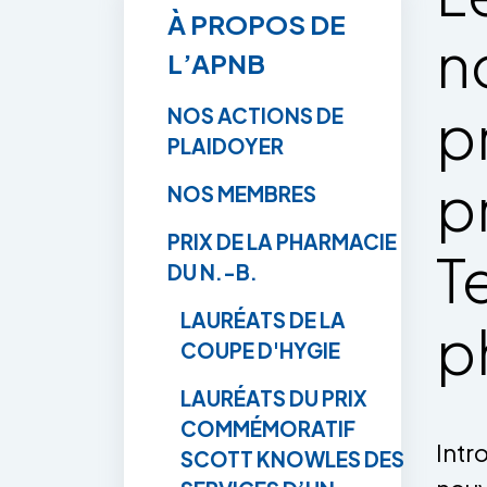
À PROPOS DE
n
L’APNB
p
NOS ACTIONS DE
PLAIDOYER
p
NOS MEMBRES
PRIX DE LA PHARMACIE
T
DU N.-B.
LAURÉATS DE LA
p
COUPE D'HYGIE
LAURÉATS DU PRIX
COMMÉMORATIF
Intr
SCOTT KNOWLES DES