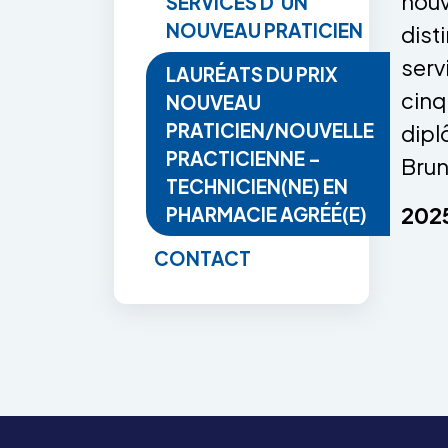
nouv
SERVICES D’UN
NOUVEAU PRATICIEN
dist
serv
LAURÉATS DU PRIX
cinq
NOUVEAU
PRATICIEN/NOUVELLE
dipl
PRACTICIENNE –
Bru
TECHNICIEN(NE) EN
202
PHARMACIE AGRÉÉ(E)
CONTACT