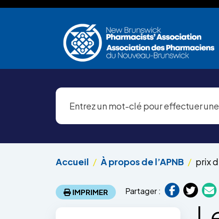
Aller au contenu principal
Accueil
À propos de l’APNB
prix 
Partager :
IMPRIMER
L