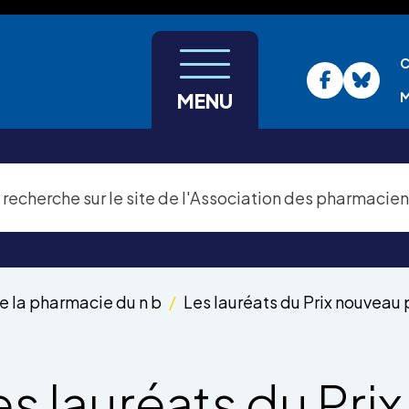
C
M
MENU
de la pharmacie du n b
Les lauréats du Prix nouveau 
es lauréats du Prix