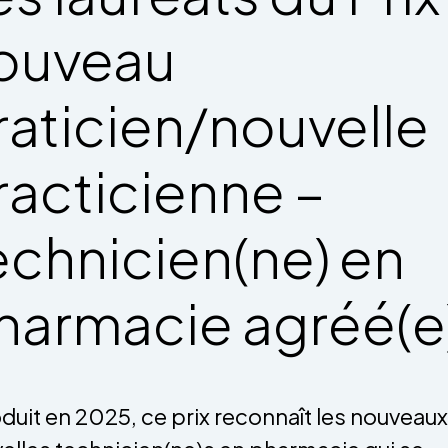
ouveau
raticien/nouvelle
racticienne –
echnicien(ne) en
harmacie agréé(e
oduit en 2025, ce prix reconnaît les nouveaux