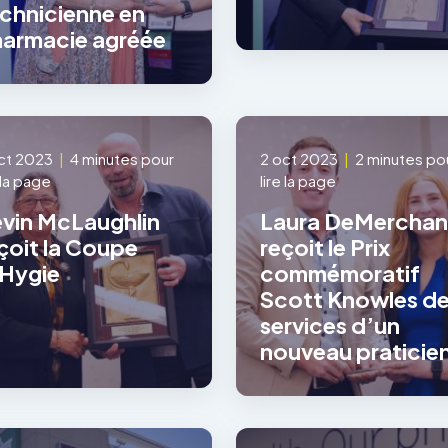
chnicienne en
armacie agréée
ct 2023
|
4 minutes pour
2 oct 2023
|
2 minutes po
e la page
lire la page
vin McLaughlin
Laura DeMerchan
çoit la Coupe
reçoit le Prix
Hygie
commémoratif
Scott Knowles d
services d’un
nouveau praticie