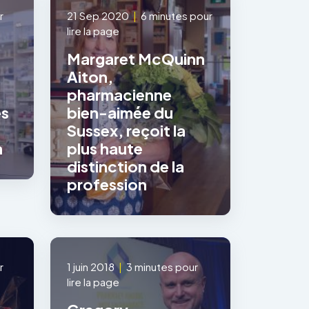
r
21 Sep 2020
|
6 minutes pour
lire la page
Margaret McQuinn
Aiton,
pharmacienne
es
bien-aimée du
Sussex, reçoit la
n
plus haute
distinction de la
profession
r
1 juin 2018
|
3 minutes pour
lire la page