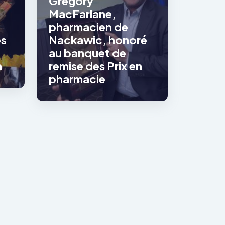
s
Gregory
MacFarlane,
pharmacien de
es
Nackawic, honoré
au banquet de
n
remise des Prix en
pharmacie