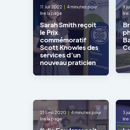
11 Juil 2022
|
4 minutes pour
9 j
lire la page
lir
Sarah Smith reçoit
Br
le Prix
ph
commémoratif
Ba
Scott Knowles des
Co
services d’un
nouveau praticien
21 Sep 2020
|
4 minutes pour
3 j
lire la page
lir