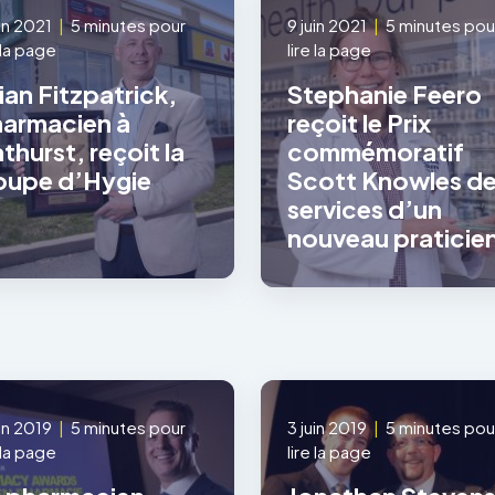
uin 2021
|
5 minutes pour
9 juin 2021
|
5 minutes pou
e la page
lire la page
ian Fitzpatrick,
Stephanie Feero
armacien à
reçoit le Prix
thurst, reçoit la
commémoratif
upe d’Hygie
Scott Knowles d
services d’un
nouveau praticie
uin 2019
|
5 minutes pour
3 juin 2019
|
5 minutes pou
e la page
lire la page