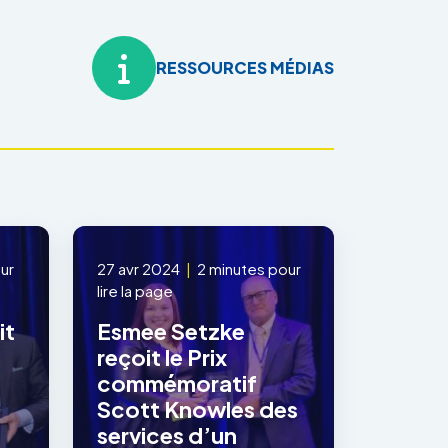
RESSOURCES MÉDIAS
ur
27 avr 2024
|
2 minutes pour
lire la page
it
Esmee Setzke
reçoit le Prix
commémoratif
Scott Knowles des
services d’un