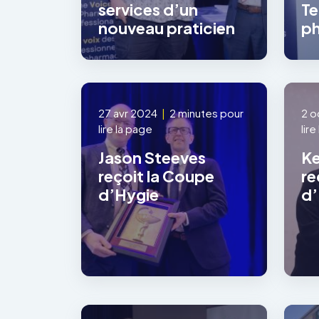
services d’un
Te
nouveau praticien
ph
27 avr 2024
|
2 minutes pour
2 o
lire la page
lir
Jason Steeves
Ke
reçoit la Coupe
re
d’Hygie
d’