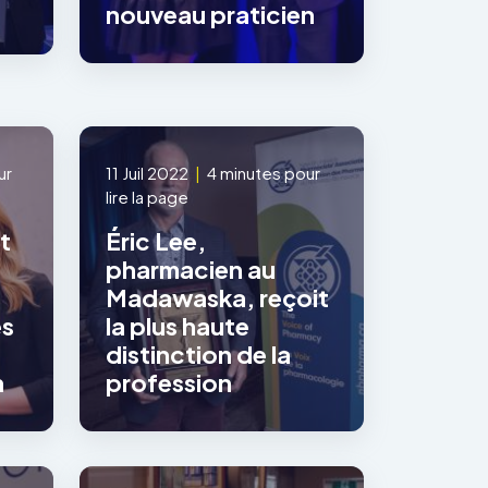
nouveau praticien
ur
11 Juil 2022
|
4 minutes pour
lire la page
t
Éric Lee,
pharmacien au
Madawaska, reçoit
es
la plus haute
distinction de la
n
profession