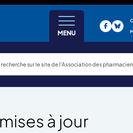
C
M
MENU
mises à jour