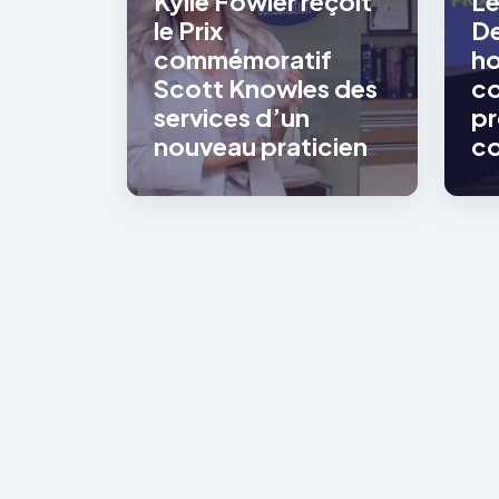
Kylie Fowler reçoit
Le
le Prix
De
commémoratif
ho
Scott Knowles des
co
services d’un
pr
nouveau praticien
co