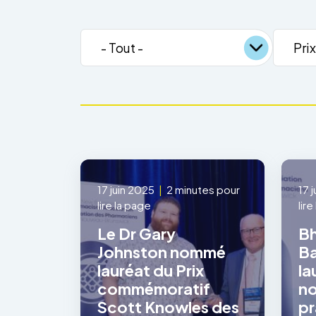
17 juin 2025
|
2 minutes pour
17 
lire la page
lir
Le Dr Gary
B
Johnston nommé
Ba
lauréat du Prix
la
commémoratif
no
Scott Knowles des
pr