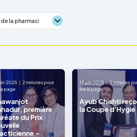
juin 2025
|
2 minutes pour
17 juin 2025
|
3 minutes po
e la page
lire la page
hawanjot
Ayub Chishti reço
hadur, première
la Coupe d'Hygie
uréate du Prix
uvelle
acticienne –