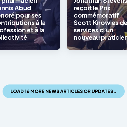
 pharmacien
Jonathan Steven
nnis Abud
reçoit le Prix
noré pour ses
commémoratif
ntributions à la
Scott Knowles d
ofession et à la
services d’un
llectivité
nouveau praticie
LOAD 16 MORE NEWS ARTICLES OR UPDATES…