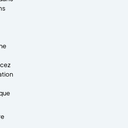
ans
ine
acez
ation
sque
re