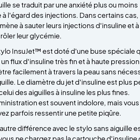
guille se traduit par une anxiété plus ou moins
e à l'égard des injections. Dans certains cas,
amène à sauter leurs injections d'insuline et à
rôler leur glycémie.
tylo InsuJet™ est doté d'une buse spéciale q
 un flux d'insuline très fin et à haute pression
tre facilement à travers la peau sans nécess
uille. Le diamètre du jet d'insuline est plus pe
elui des aiguilles à insuline les plus fines.
ministration est souvent indolore, mais vous
ez parfois ressentir une petite piqûre.
autre différence avec le stylo sans aiguille e
vous ne chargez pas la cartouche d'insuline