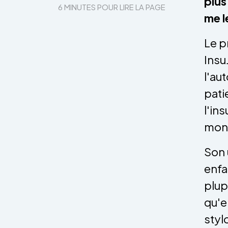
plus
6 MINUTES POUR LIRE LA PAGE
me l
Le p
Insu
l'au
pati
l'in
mont
Son 
enfa
plup
qu'e
styl