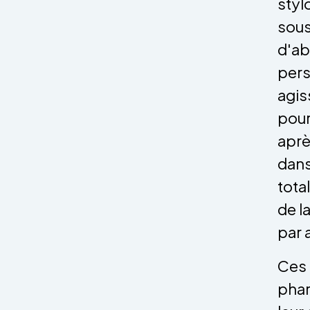
styl
sous
d'ab
pers
agis
pour
aprè
dans
tota
de l
par a
Ces 
phar