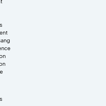
t
s
ent
 sang
rence
ion
ion
ée
s