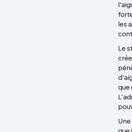
l'ai
fort
les 
cont
Le s
crée
pénè
d'aig
que c
L'ad
pouv
Une 
que 