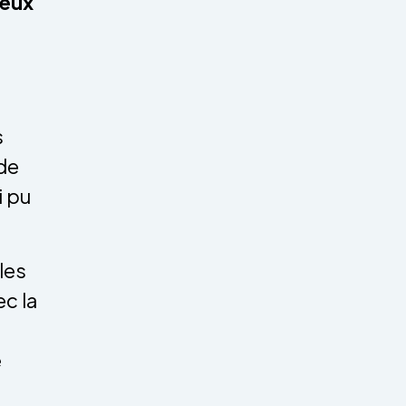
peux
s
 de
i pu
les
ec la
e