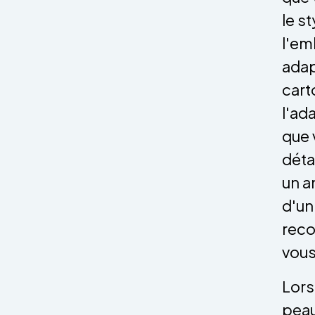
le st
l'em
adap
cart
l'ad
que 
déta
un a
d'un
reco
vous
Lors
peau