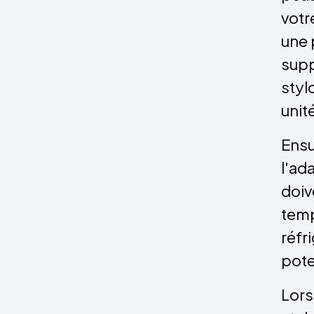
votr
une 
supp
styl
unit
Ensu
l'ada
doiv
temp
réfr
pote
Lors