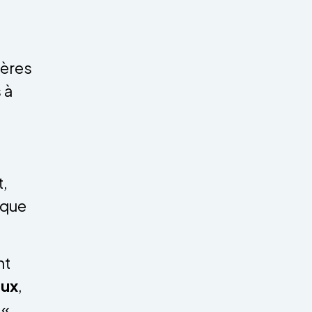
ières
 à
t,
ique
nt
aux
,
 «