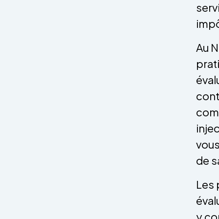
serv
impô
Au N
prat
éval
cont
comp
inje
vous
de s
Les 
éval
y co