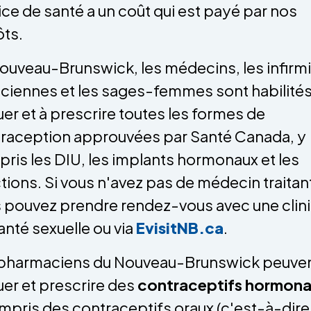
ice de santé a un coût qui est payé par nos
ts.
ouveau-Brunswick, les médecins, les infirm
iciennes et les sages-femmes sont habilités
uer et à prescrire toutes les formes de
raception approuvées par Santé Canada, y
ris les DIU, les implants hormonaux et les
ctions. Si vous n'avez pas de médecin traitan
 pouvez prendre rendez-vous avec une clin
anté sexuelle ou via
EvisitNB.ca
.
pharmaciens du Nouveau-Brunswick peuve
uer et prescrire des
contraceptifs hormon
mpris des contraceptifs oraux (c'est-à-dire