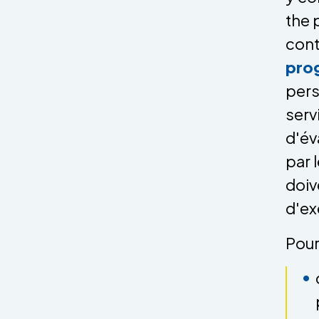
the p
cont
pro
pers
serv
d'év
par 
doiv
d'ex
Pour