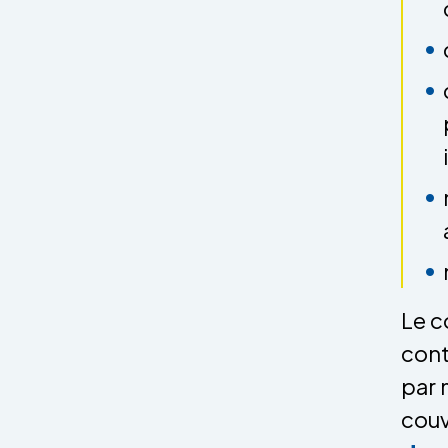
Le c
cont
par 
couv