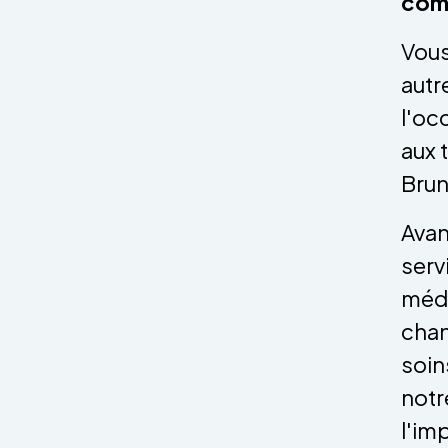
com
Vous
autr
l'oc
aux 
Brun
Avan
serv
médi
chan
soin
notr
l'im