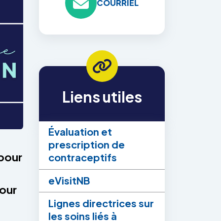
COURRIEL
Liens utiles
Évaluation et
prescription de
 pour
contraceptifs
e
eVisitNB
our
Lignes directrices sur
les soins liés à