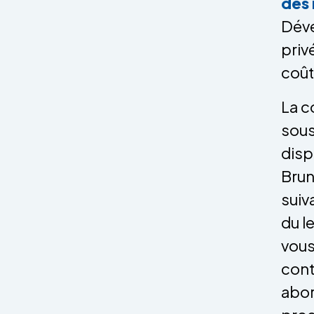
des
Déve
priv
coût
La c
sous
disp
Brun
suiv
du l
vous
cont
abor