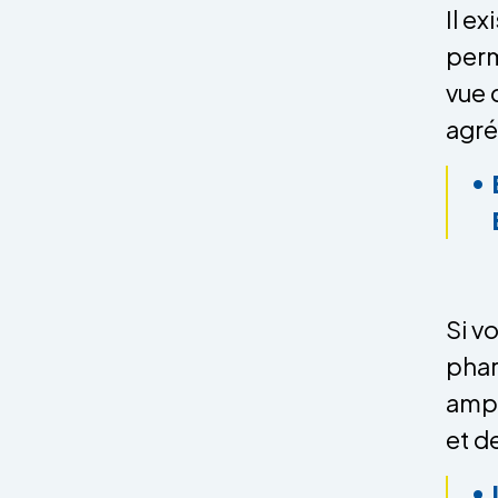
Il e
perm
vue 
agré
Si v
phar
ampl
et d