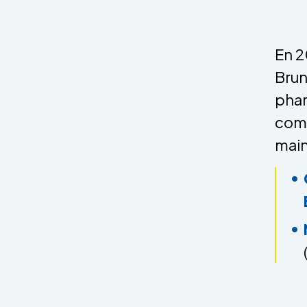
En 2
Brun
phar
comm
main