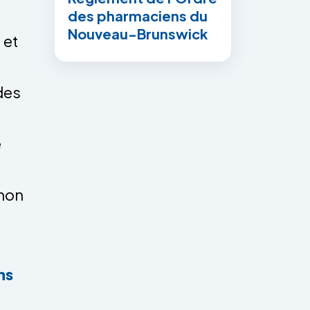
des pharmaciens du
Nouveau-Brunswick
 et
des
e
 non
ns