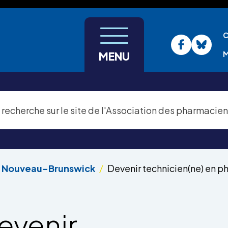
C
M
MENU
au Nouveau-Brunswick
Devenir technicien(ne) en 
evenir