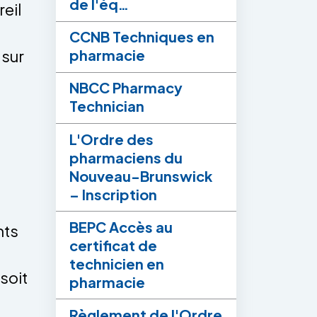
de l'éq…
eil
CCNB Techniques en
 sur
pharmacie
NBCC Pharmacy
Technician
L'Ordre des
pharmaciens du
Nouveau-Brunswick
– Inscription
BEPC Accès au
nts
certificat de
technicien en
soit
pharmacie
Règlement de l'Ordre