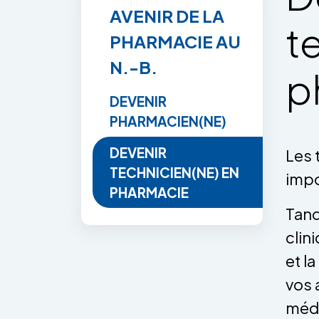
AVENIR DE LA
t
PHARMACIE AU
N.-B.
p
DEVENIR
PHARMACIEN(NE)
DEVENIR
Les 
TECHNICIEN(NE) EN
impo
PHARMACIE
Tand
clin
et l
vos 
médi