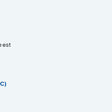
 est
CC)