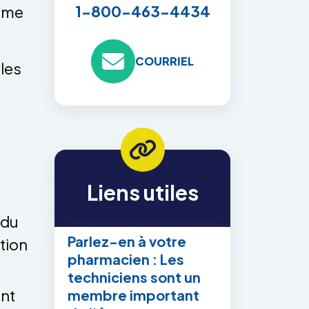
1-800-463-4434
omme
COURRIEL
ales
Liens utiles
 du
Parlez-en à votre
tion
pharmacien : Les
techniciens sont un
ent
membre important