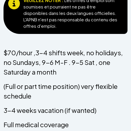
VEUILLEZ NOTER :
Les offres d'emploi sont
soumises et pourraient ne pas être
disponibles dans les deux langues officielles.
L'APNB n'est pas responsable du contenu des
offres d'emploi.
$70/hour ,3-4 shifts week, no holidays,
no Sundays, 9-6 M-F . 9-5 Sat , one
Saturday a month
(Full or part time position) very flexible
schedule
3-4 weeks vacation (if wanted)
Full medical coverage